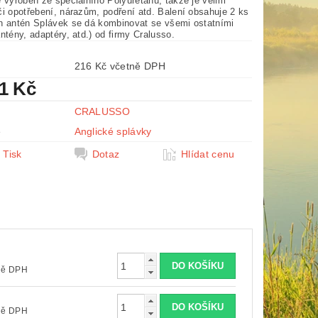
 vyroben ze speciálního Polyuretanu, takže je velmi
či opotřebení, nárazům, podření atd. Balení obsahuje 2 ks
h antén Splávek se dá kombinovat se všemi ostatními
ntény, adaptéry, atd.) od firmy Cralusso.
216 Kč včetně DPH
51 Kč
CRALUSSO
e
Anglické splávky
Tisk
Dotaz
Hlídat cenu
včetně DPH
včetně DPH