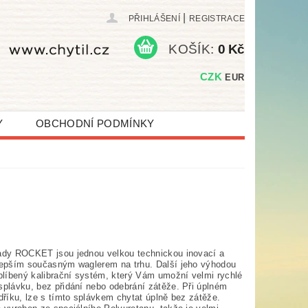
|
PŘIHLÁŠENÍ
REGISTRACE
KOŠÍK:
0 Kč
CZK
EUR
Y
OBCHODNÍ PODMÍNKY
ady ROCKET jsou jednou velkou technickou inovací a
lepším současným waglerem na trhu. Další jeho výhodou
oblíbený kalibrační systém, který Vám umožní velmi rychlé
splávku, bez přidání nebo odebrání zátěže. Při úplném
dříku, lze s tímto splávkem chytat úplně bez zátěže.