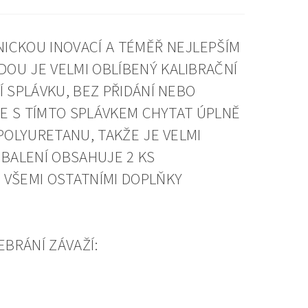
ICKOU INOVACÍ A TÉMĚŘ NEJLEPŠÍM
OU JE VELMI OBLÍBENÝ KALIBRAČNÍ
 SPLÁVKU, BEZ PŘIDÁNÍ NEBO
ZE S TÍMTO SPLÁVKEM CHYTAT ÚPLNĚ
POLYURETANU, TAKŽE JE VELMI
 BALENÍ OBSAHUJE 2 KS
 VŠEMI OSTATNÍMI DOPLŇKY
EBRÁNÍ ZÁVAŽÍ: