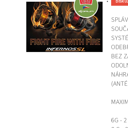
DISKU
SPLÁV
SOUČA
SYSTÉ
ODEBR
BEZ Z
ODOLN
NÁHRA
(ANTÉ
MAXIM
6G - 2