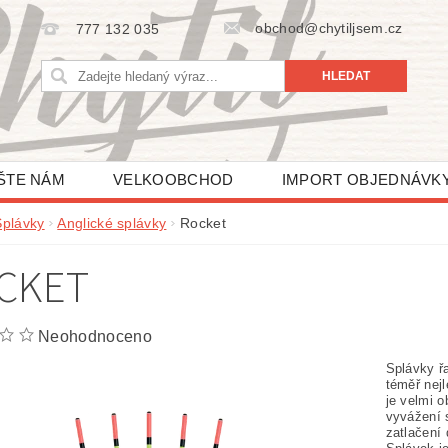
obchod@chytiljsem.cz
777 132 035
ŠTE NÁM
VELKOOBCHOD
IMPORT OBJEDNÁVK
Splávky
Anglické splávky
Rocket
CKET
Neohodnoceno
Splávky ř
téměř nej
je velmi 
vyvážení 
zatlačení 