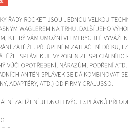
ZE
KY ŘADY ROCKET JSOU JEDNOU VELKOU TECHN
SNÝM WAGLEREM NA TRHU. DALŠÍ JEHO VÝHOD
M, KTERÝ VÁM UMOŽNÍ VELMI RYCHLÉ VYVÁŽENÍ
ÁNÍ ZÁTĚŽE. PŘI ÚPLNÉM ZATLAČENÍ DŘÍKU, L
ÁTĚŽE. SPLÁVEK JE VYROBEN ZE SPECIÁLNÍHO 
Ý VŮČI OPOTŘEBENÍ, NÁRAZŮM, PODŘENÍ ATD.
DNÍCH ANTÉN SPLÁVEK SE DÁ KOMBINOVAT SE
NY, ADAPTÉRY, ATD.) OD FIRMY CRALUSSO.
ÁLNÍ ZATÍŽENÍ JEDNOTLIVÝCH SPLÁVKŮ PŘI OD
 G