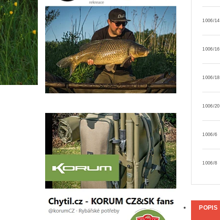
1006/14
1006/16
1006/18
1006/20
1006/6
1006/8
POPIS