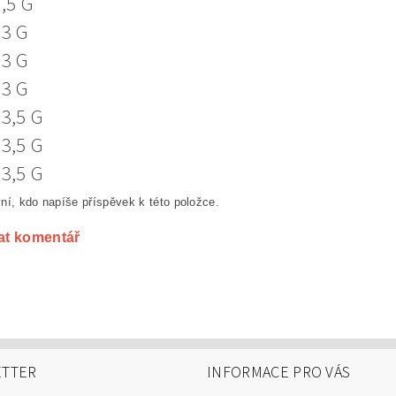
2,5 G
 3 G
 3 G
 3 G
 3,5 G
 3,5 G
 3,5 G
ní, kdo napíše příspěvek k této položce.
at komentář
TTER
INFORMACE PRO VÁS