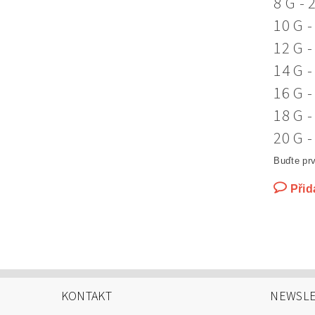
8 G - 
10 G -
12 G -
14 G -
16 G -
18 G -
20 G -
Buďte prv
Přid
KONTAKT
NEWSLE