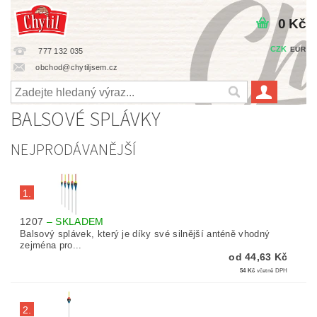
0 Kč
CZK
EUR
777 132 035
obchod@chytiljsem.cz
BALSOVÉ SPLÁVKY
NEJPRODÁVANĚJŠÍ
1.
1207
–
SKLADEM
Balsový splávek, který je díky své silnější anténě vhodný
zejména pro...
od 44,63 Kč
54 Kč
včetně DPH
2.