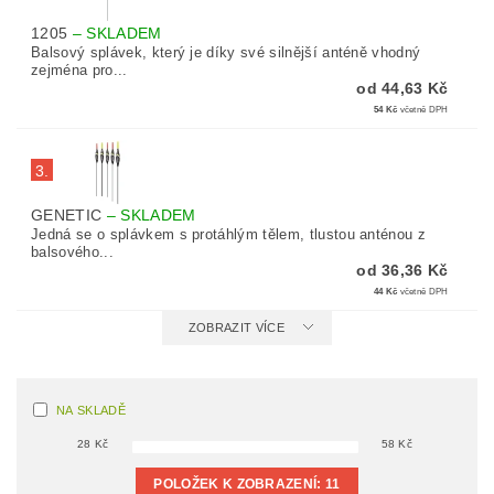
1205
–
SKLADEM
Balsový splávek, který je díky své silnější anténě vhodný
zejména pro...
od 44,63 Kč
54 Kč
včetně DPH
3.
GENETIC
–
SKLADEM
Jedná se o splávkem s protáhlým tělem, tlustou anténou z
balsového...
od 36,36 Kč
44 Kč
včetně DPH
ZOBRAZIT VÍCE
NA SKLADĚ
28
Kč
58
Kč
POLOŽEK K ZOBRAZENÍ:
11