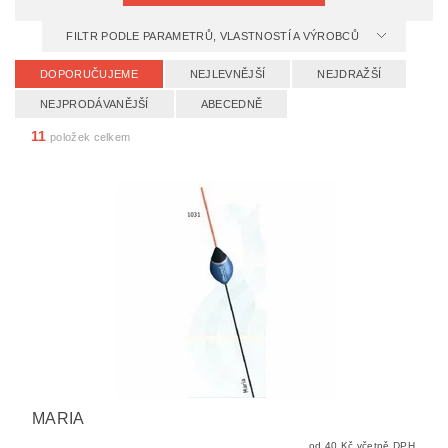
FILTR PODLE PARAMETRŮ, VLASTNOSTÍ A VÝROBCŮ
DOPORUČUJEME
NEJLEVNĚJŠÍ
NEJDRAŽŠÍ
NEJPRODÁVANĚJŠÍ
ABECEDNĚ
11
položek celkem
MARIA
od 40 Kč včetně DPH