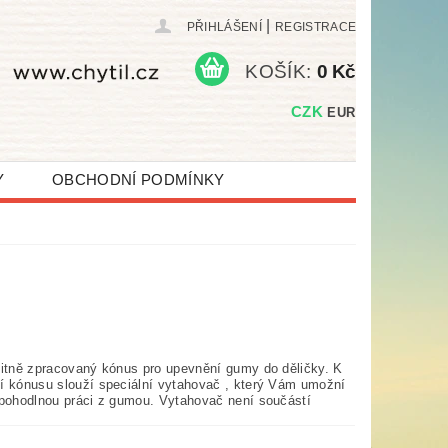
|
PŘIHLÁŠENÍ
REGISTRACE
KOŠÍK:
0 Kč
CZK
EUR
Y
OBCHODNÍ PODMÍNKY
litně zpracovaný kónus pro upevnění gumy do děličky. K
í kónusu slouží speciální vytahovač , který Vám umožní
 pohodlnou práci z gumou. Vytahovač není součástí