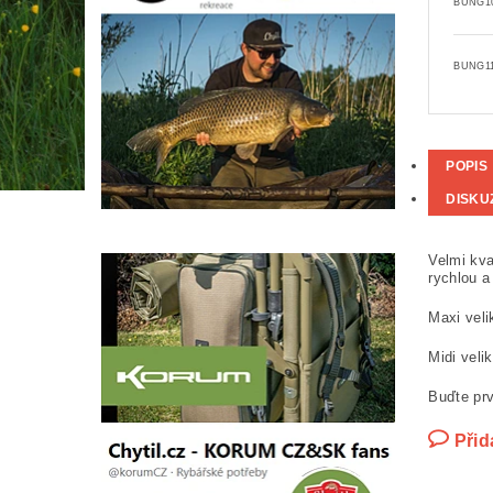
BUNG1
BUNG1
POPIS
DISKU
Velmi kva
rychlou a
Maxi veli
Midi veli
Buďte prv
Přid