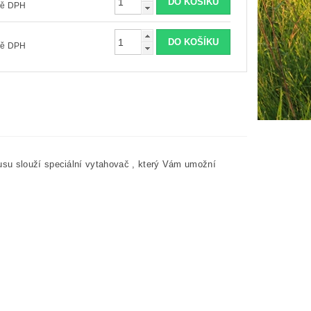
č včetně DPH
č včetně DPH
usu slouží speciální vytahovač , který Vám umožní