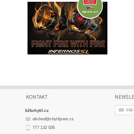
KONTAKT
NEWSLE
b2bchytil.cz
obchod
@
chytiljsem.cz
777 132 035