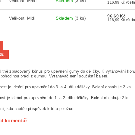
Velikost: Maxi
Skladem
(3 ks)
0
116,99 K
96,69 Kč
Velikost: Midi
Skladem
(3 ks)
1
116,99 K
ZE
litně zpracovaný kónus pro upevnění gumy do děličky. K vytáhování kón
 pohodlnou práci z gumou. Vytahavač není součástí balení.
kost je ideání pro upevnění do 3. a 4. dílu děličky. Balení obsahuje 2 ks.
kost je ideání pro upevnění do 1. a 2. dílu děličky. Balení obsahuje 2 ks.
ní, kdo napíše příspěvek k této položce.
at komentář