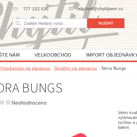
obchod@chytiljsem.cz
777 132 035
ŠTE NÁM
VELKOOBCHOD
IMPORT OBJEDNÁVK
Příslušenství na plavanou
Doplňky na plavanou
Stora Bungs
ORA BUNGS
Neohodnoceno
Velmi kva
vytáhován
rychlou a
balení.