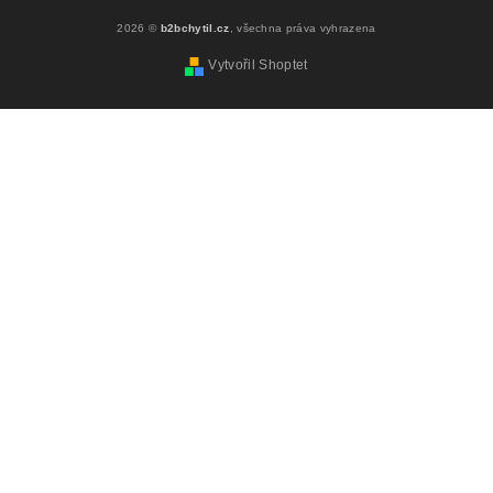
2026 ©
b2bchytil.cz
, všechna práva vyhrazena
Vytvořil Shoptet