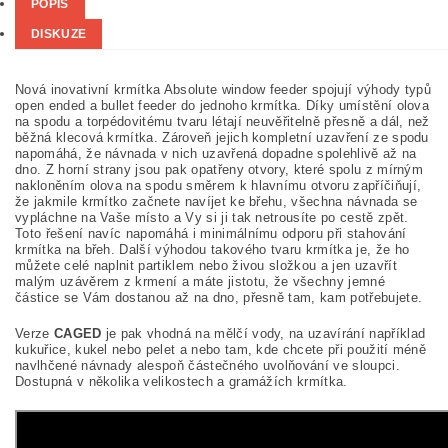
POPIS
DISKUZE
Nová inovativní krmítka Absolute window feeder spojují výhody typů
open ended a bullet feeder do jednoho krmítka. Díky umístění olova
na spodu a torpédovitému tvaru létají neuvěřitelně přesně a dál, než
běžná klecová krmítka. Zároveň jejich kompletní uzavření ze spodu
napomáhá, že návnada v nich uzavřená dopadne spolehlivě až na
dno. Z horní strany jsou pak opatřeny otvory, které spolu z mírným
nakloněním olova na spodu směrem k hlavnímu otvoru zapříčiňují,
že jakmile krmítko začnete navíjet ke břehu, všechna návnada se
vypláchne na Vaše místo a Vy si ji tak netrousíte po cestě zpět.
Toto řešení navíc napomáhá i minimálnímu odporu při stahování
krmítka na břeh. Další výhodou takového tvaru krmítka je, že ho
můžete celé naplnit partiklem nebo živou složkou a jen uzavřít
malým uzávěrem z krmení a máte jistotu, že všechny jemné
částice se Vám dostanou až na dno, přesně tam, kam potřebujete.
Verze
CAGED
je pak vhodná na mělčí vody, na uzavírání například
kukuřice, kukel nebo pelet a nebo tam, kde chcete při použití méně
navlhčené návnady alespoň částečného uvolňování ve sloupci.
Dostupná v několika velikostech a gramážích krmítka.