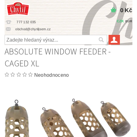
0 Kč
CZK
EUR
777 132 035
obchod@chytiljsem.cz
ABSOLUTE WINDOW FEEDER -
CAGED XL
Neohodnoceno