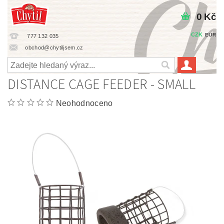
0 Kč
CZK
EUR
777 132 035
obchod@chytiljsem.cz
DISTANCE CAGE FEEDER - SMALL
Neohodnoceno