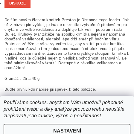
DISKUZE
Dalším novým členem krmítek Preston je Distance cage feeder. Jak
už z názvu jde vyčíst, jedná se o krmítko vytvořené především pro
chytání ve velké vzdálenosti a doplňuje tak velmi populární řadu
Bullet. Kruhový tvar zátěže na spodku krmítka nejenže napomáhá
dosažení vzdálenosti, ale také lépe drží směr při bočním větru.
Prstenec zátěže je však vytvořen tak, aby vnitřní prostor krmítka
nijak nenarušoval a tím je docíleno maximální efektivnosti při jeho
vyprazdňování na dně. Zároveň to také urychluje stoupání krmítka k
hladině, což je důležité nejen z hlediska pohodlnosti stahování, ale
také minimalizování váznutí. Dostupné v několika velikostech a
gramážích!
Gramáž : 25 a 40 g
Buďte první, kdo napíše příspěvek k této položce.
Přidat komentář
Používáme cookies, abychom Vám umožnili pohodlné
prohlížení webu a díky analýze provozu webu neustále
zlepšovali jeho funkce, výkon a použitelnost.
NASTAVENÍ