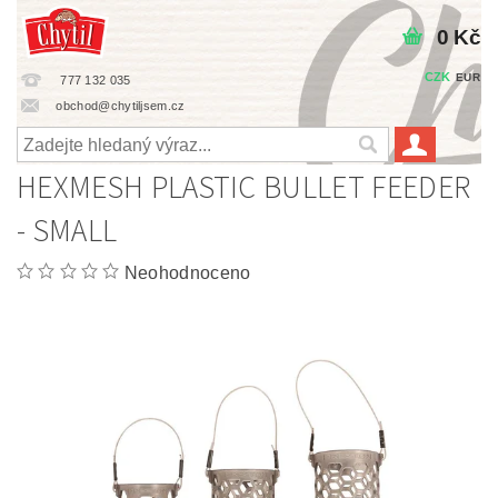
0 Kč
CZK
EUR
777 132 035
obchod@chytiljsem.cz
HEXMESH PLASTIC BULLET FEEDER
- SMALL
Neohodnoceno