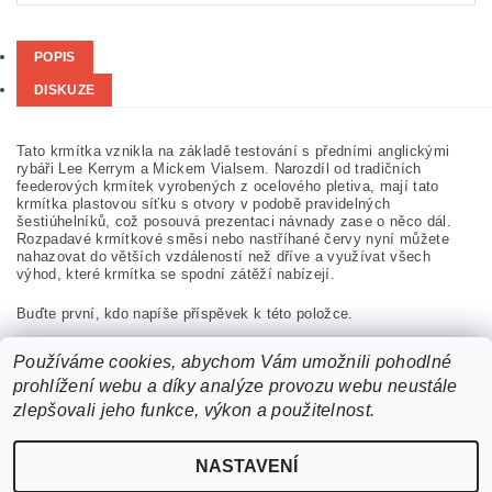
POPIS
DISKUZE
Tato krmítka vznikla na základě testování s předními anglickými
rybáři Lee Kerrym a Mickem Vialsem. Narozdíl od tradičních
feederových krmítek vyrobených z ocelového pletiva, mají tato
krmítka plastovou síťku s otvory v podobě pravidelných
šestiúhelníků, což posouvá prezentaci návnady zase o něco dál.
Rozpadavé krmítkové směsi nebo nastříhané červy nyní můžete
nahazovat do větších vzdáleností než dříve a využívat všech
výhod, které krmítka se spodní zátěží nabízejí.
Buďte první, kdo napíše příspěvek k této položce.
Přidat komentář
Používáme cookies, abychom Vám umožnili pohodlné
prohlížení webu a díky analýze provozu webu neustále
zlepšovali jeho funkce, výkon a použitelnost.
NASTAVENÍ