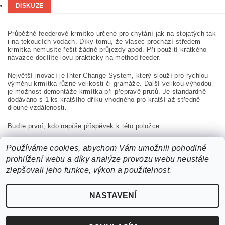
DISKUZE
Průběžné feederové krmítko určené pro chytání jak na stojatých tak
i na tekoucích vodách. Díky tomu, že vlasec prochází středem
krmítka nemusíte řešit žádné průjezdy apod. Při použití krátkého
návazce docílíte lovu prakticky na method feeder.
Největší inovací je Inter Change System, který slouží pro rychlou
výměnu krmítka různé velikosti či gramáže. Další velikou výhodou
je možnost demontáže krmítka při přepravě prutů. Je standardně
dodáváno s 1 ks kratšího dříku vhodného pro kratší až středně
dlouhé vzdálenosti.
Buďte první, kdo napíše příspěvek k této položce.
Přidat komentář
Používáme cookies, abychom Vám umožnili pohodlné
prohlížení webu a díky analýze provozu webu neustále
zlepšovali jeho funkce, výkon a použitelnost.
NASTAVENÍ
2026 ©
b2bchytil.cz
, všechna práva vyhrazena