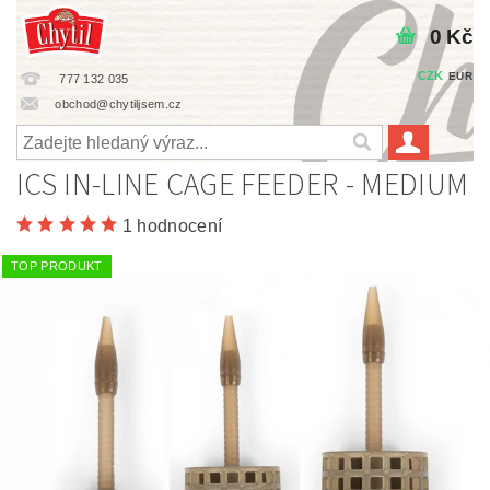
0 Kč
CZK
EUR
777 132 035
obchod@chytiljsem.cz
ICS IN-LINE CAGE FEEDER - MEDIUM
1 hodnocení
TOP PRODUKT