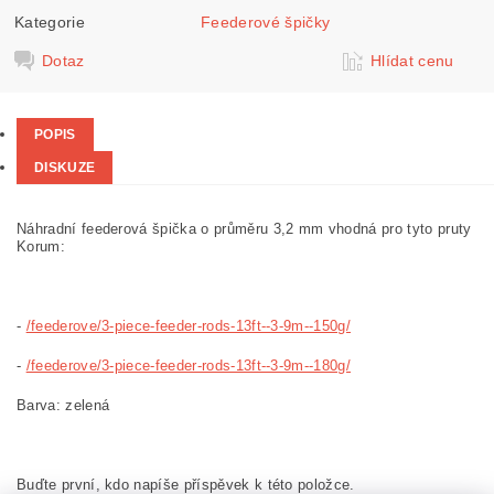
Kategorie
Feederové špičky
Dotaz
Hlídat cenu
POPIS
DISKUZE
Náhradní feederová špička o průměru 3,2 mm vhodná pro tyto pruty
Korum:
-
/feederove/3-piece-feeder-rods-13ft--3-9m--150g/
-
/feederove/3-piece-feeder-rods-13ft--3-9m--180g/
Barva: zelená
Buďte první, kdo napíše příspěvek k této položce.