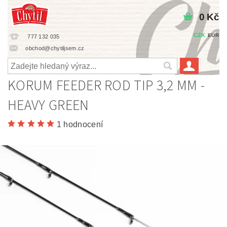
0 Kč
CZK
EUR
777 132 035
obchod@chytiljsem.cz
KORUM FEEDER ROD TIP 3,2 MM -
HEAVY GREEN
1 hodnocení