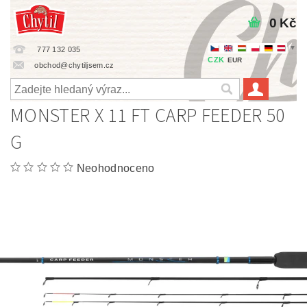
0 Kč
▼
777 132 035
CZK
EUR
obchod@chytiljsem.cz
MONSTER X 11 FT CARP FEEDER 50
G
Neohodnoceno