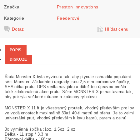
Značka
Preston Innovations
Kategorie
Feederové
Dotaz
Hlídat cenu
POPIS
DISKUZE
Řada Monster X byla vyvinuta tak, aby plynule nahradila populární
sérii Monster. Základními upgrady jsou 2,5 mm carbonové špičky,
SEA očka prutu, DPS sedla navijáku a důležitou úpravou prošla
také zdokonalená akce prutu. Série MONSTER X je nastavena tak,
aby pokryla veškeré situace a způsoby rybolovu.
MONSTER X 11 ft je všestranný proutek, vhodný především pro lov
ve vzdálenostech maximálně 30až 40-ti metrů od břehu. Je to velmi
universální prut, vhodný především k lovu kaprů, parem a cejnů
3x výměnná špička :1oz, 1,5oz, 2 oz
Délka - 11 stop / 3,3 m
Přepravní délka - 168cm