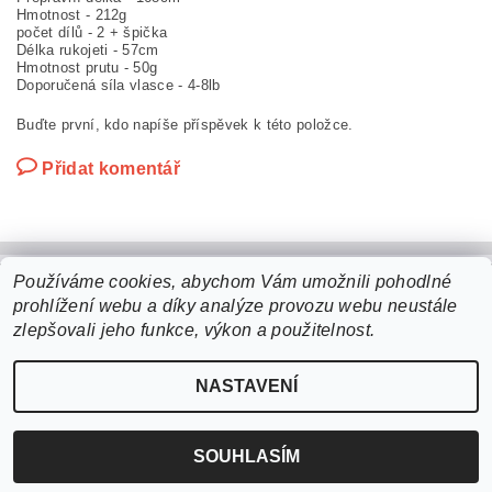
Hmotnost - 212g
počet dílů - 2 + špička
Délka rukojeti - 57cm
Hmotnost prutu - 50g
Doporučená síla vlasce - 4-8lb
Buďte první, kdo napíše příspěvek k této položce.
Přidat komentář
Používáme cookies, abychom Vám umožnili pohodlné
prohlížení webu a díky analýze provozu webu neustále
2026 ©
b2bchytil.cz
, všechna práva vyhrazena
zlepšovali jeho funkce, výkon a použitelnost.
Vytvořil Shoptet
NASTAVENÍ
SOUHLASÍM