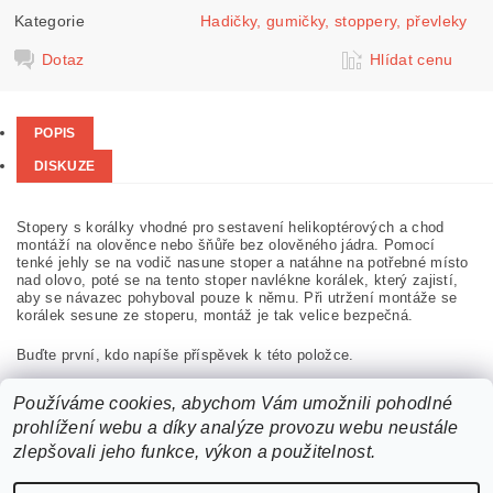
Kategorie
Hadičky, gumičky, stoppery, převleky
Dotaz
Hlídat cenu
POPIS
DISKUZE
Stopery s korálky vhodné pro sestavení helikoptérových a chod
montáží na olověnce nebo šňůře bez olověného jádra. Pomocí
tenké jehly se na vodič nasune stoper a natáhne na potřebné místo
nad olovo, poté se na tento stoper navlékne korálek, který zajistí,
aby se návazec pohyboval pouze k němu. Při utržení montáže se
korálek sesune ze stoperu, montáž je tak velice bezpečná.
Buďte první, kdo napíše příspěvek k této položce.
Přidat komentář
Používáme cookies, abychom Vám umožnili pohodlné
prohlížení webu a díky analýze provozu webu neustále
zlepšovali jeho funkce, výkon a použitelnost.