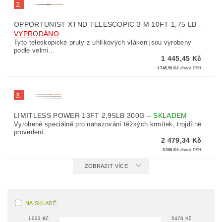
2.
OPPORTUNIST XTND TELESCOPIC 3 M 10FT 1,75 LB
–
VYPRODÁNO
Tyto teleskopické pruty z uhlíkových vláken jsou vyrobeny
podle velmi...
1 445,45 Kč
1 748,99 Kč
včetně DPH
3.
LIMITLESS POWER 13FT 2,95LB 300G
–
SKLADEM
Vyrobené speciálně pro nahazování těžkých krmítek, trojdílné
provedení.
2 479,34 Kč
3 000 Kč
včetně DPH
ZOBRAZIT VÍCE
NA SKLADĚ
1033
Kč
5476
Kč