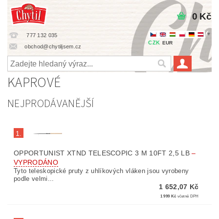
0 Kč
▼
777 132 035
CZK
EUR
obchod@chytiljsem.cz
KAPROVÉ
NEJPRODÁVANĚJŠÍ
1.
OPPORTUNIST XTND TELESCOPIC 3 M 10FT 2,5 LB
–
VYPRODÁNO
Tyto teleskopické pruty z uhlíkových vláken jsou vyrobeny
podle velmi...
1 652,07 Kč
1 999 Kč
včetně DPH