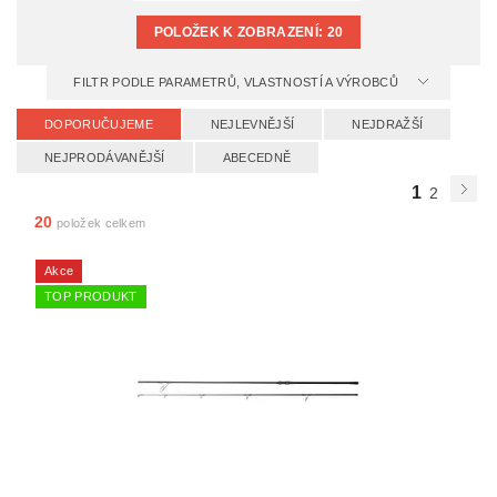
POLOŽEK K ZOBRAZENÍ:
20
FILTR PODLE PARAMETRŮ, VLASTNOSTÍ A VÝROBCŮ
DOPORUČUJEME
NEJLEVNĚJŠÍ
NEJDRAŽŠÍ
NEJPRODÁVANĚJŠÍ
ABECEDNĚ
1
2
20
položek celkem
Akce
TOP PRODUKT