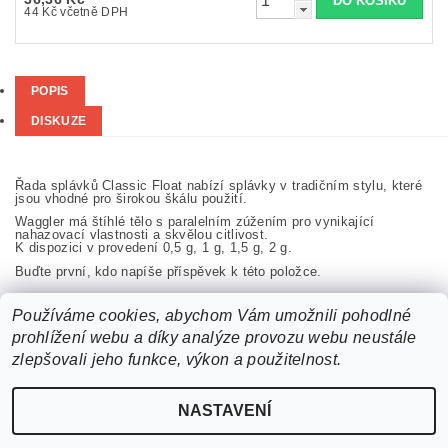
44 Kč včetně DPH
POPIS
DISKUZE
Řada splávků Classic Float nabízí splávky v tradičním stylu, které
jsou vhodné pro širokou škálu použití.
Waggler má štíhlé tělo s paralelním zúžením pro vynikající
nahazovací vlastnosti a skvělou citlivost.
K dispozici v provedení 0,5 g, 1 g, 1,5 g, 2 g.
Buďte první, kdo napíše příspěvek k této položce.
Přidat komentář
Používáme cookies, abychom Vám umožnili pohodlné
prohlížení webu a díky analýze provozu webu neustále
zlepšovali jeho funkce, výkon a použitelnost.
NASTAVENÍ
2026 ©
b2bchytil.cz
, všechna práva vyhrazena