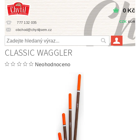
0 Kč
CZK
EUR
777 132 035
obchod@chytiljsem.cz
CLASSIC WAGGLER
Neohodnoceno