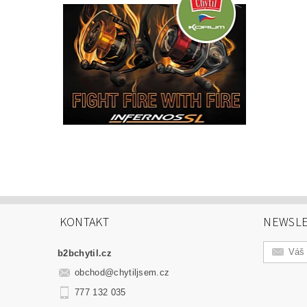
KONTAKT
NEWSLE
b2bchytil.cz
obchod
@
chytiljsem.cz
777 132 035