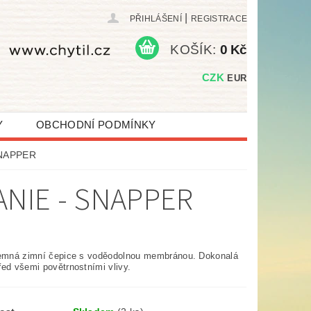
|
PŘIHLÁŠENÍ
REGISTRACE
KOŠÍK:
0 Kč
CZK
EUR
Y
OBCHODNÍ PODMÍNKY
NAPPER
NIE - SNAPPER
jemná zimní čepice s voděodolnou membránou. Dokonalá
řed všemi povětrnostními vlivy.