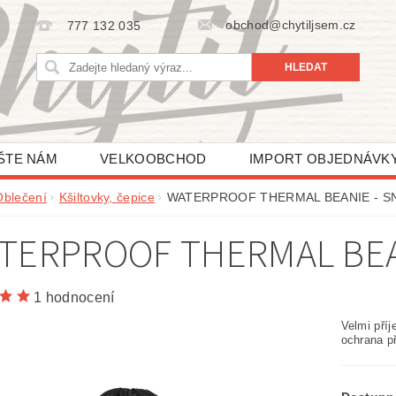
obchod@chytiljsem.cz
777 132 035
ŠTE NÁM
VELKOOBCHOD
IMPORT OBJEDNÁVK
Oblečení
Kšiltovky, čepice
WATERPROOF THERMAL BEANIE - S
TERPROOF THERMAL BEA
1 hodnocení
Velmi pří
ochrana p