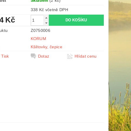
ost
Skladem
(2 ks)
338 Kč včetně DPH
34 Kč
uktu
Z0750006
KORUM
e
Kšiltovky, čepice
Tisk
Dotaz
Hlídat cenu