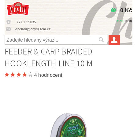
0 Kč
CZK
EUR
777 132 035
obchod@chytiljsem.cz
FEEDER & CARP BRAIDED
HOOKLENGTH LINE 10 M
4 hodnocení