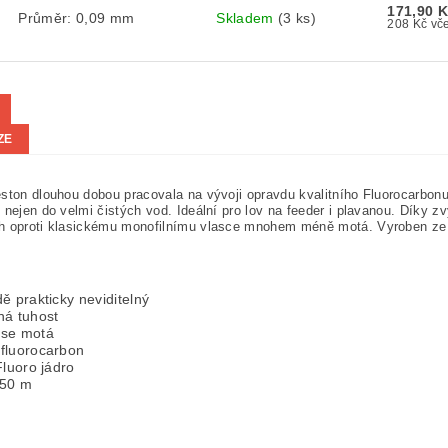
171,90 
Průměr: 0,09 mm
Skladem
(3 ks)
208 
ZE
ston dlouhou dobou pracovala na vývoji opravdu kvalitního Fluorocarbon
 nejen do velmi čistých vod. Ideální pro lov na feeder i plavanou. Díky z
h oproti klasickému monofilnímu vlasce mnohem méně motá. Vyroben ze
ě prakticky neviditelný
ná tuhost
se motá
fluorocarbon
Fluoro jádro
 50 m