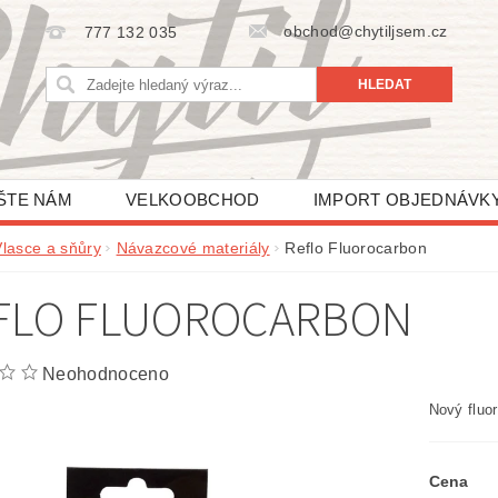
obchod@chytiljsem.cz
777 132 035
ŠTE NÁM
VELKOOBCHOD
IMPORT OBJEDNÁVK
Vlasce a sňůry
Návazcové materiály
Reflo Fluorocarbon
FLO FLUOROCARBON
Neohodnoceno
Nový fluo
Cena