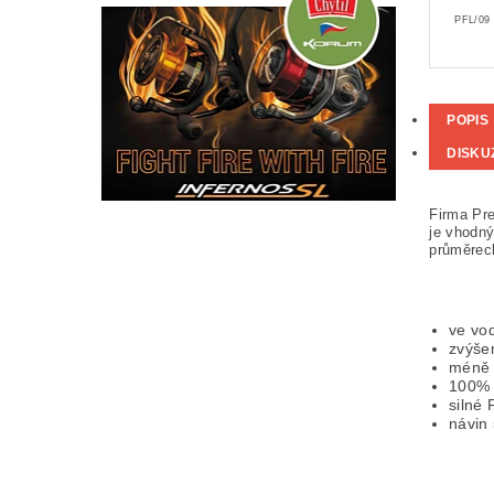
PFL/09
POPIS
DISKU
Firma Pre
je vhodný
průměrec
ve vod
zvýše
méně 
100% 
silné 
návin