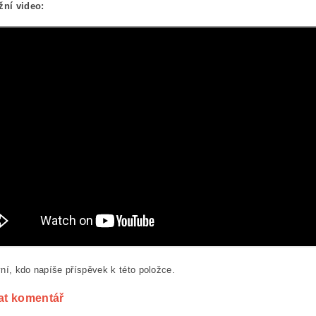
žní video:
ní, kdo napíše příspěvek k této položce.
at komentář