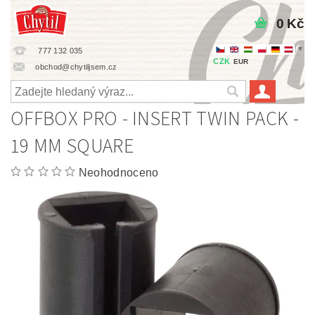
0 Kč
▼
777 132 035
CZK
EUR
obchod@chytiljsem.cz
OFFBOX PRO - INSERT TWIN PACK -
19 MM SQUARE
Neohodnoceno