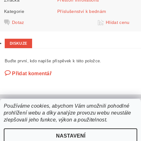
Kategorie
Příslušenství k bednám
Dotaz
Hlídat cenu
DISKUZE
Buďte první, kdo napíše příspěvek k této položce.
Přidat komentář
Používáme cookies, abychom Vám umožnili pohodlné
prohlížení webu a díky analýze provozu webu neustále
2026 ©
b2bchytil.cz
, všechna práva vyhrazena
zlepšovali jeho funkce, výkon a použitelnost.
Vytvořil Shoptet
NASTAVENÍ