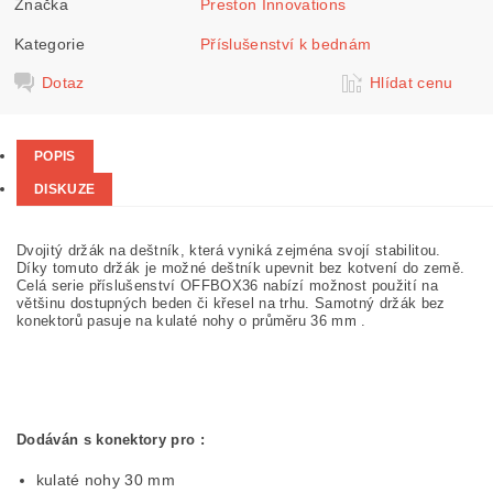
Značka
Preston Innovations
Kategorie
Příslušenství k bednám
Dotaz
Hlídat cenu
POPIS
DISKUZE
Dvojitý držák na deštník, která vyniká zejména svojí stabilitou.
Díky tomuto držák je možné deštník upevnit bez kotvení do země.
Celá serie příslušenství OFFBOX36 nabízí možnost použití na
většinu dostupných beden či křesel na trhu. Samotný držák bez
konektorů pasuje na kulaté nohy o průměru 36 mm .
Dodáván s konektory pro :
kulaté nohy 30 mm