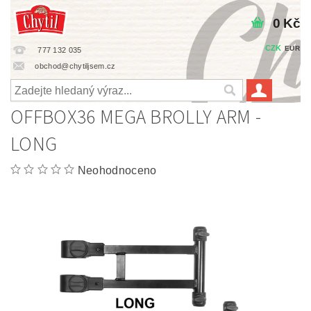
0 Kč
CZK
EUR
777 132 035
obchod@chytiljsem.cz
OFFBOX36 MEGA BROLLY ARM -
LONG
Neohodnoceno