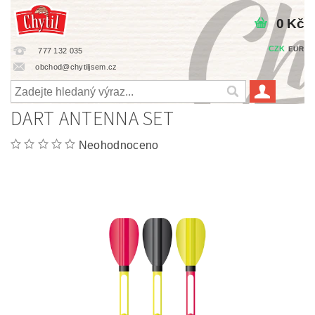
0 Kč
CZK
EUR
777 132 035
obchod@chytiljsem.cz
DART ANTENNA SET
Neohodnoceno