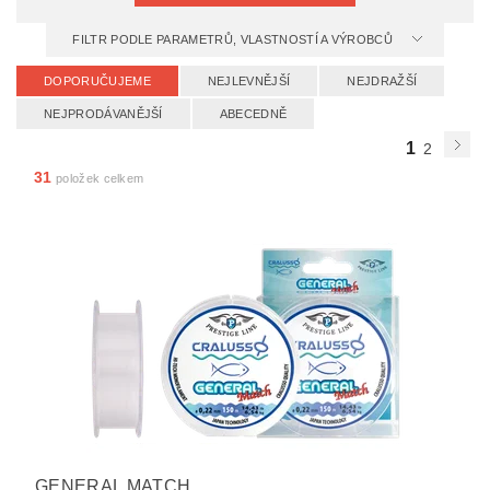
FILTR PODLE PARAMETRŮ, VLASTNOSTÍ A VÝROBCŮ
DOPORUČUJEME
NEJLEVNĚJŠÍ
NEJDRAŽŠÍ
NEJPRODÁVANĚJŠÍ
ABECEDNĚ
1
2
31
položek celkem
GENERAL MATCH