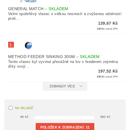
GENERAL MATCH
–
SKLADEM
Velmi spolehlivý vlasec s velkou nosností a zvýšenou odolností
proti...
139,67 Kč
169 Kč
včetně DPH
3.
METHOD FEEDER SINKING 300M
–
SKLADEM
Tento vlasec byl vyvinut převážně na lov s feederem zejména
díky svojí...
197,52 Kč
239 Kč
včetně DPH
ZOBRAZIT VÍCE
NA SKLADĚ
96
Kč
682
Kč
POLOŽEK K ZOBRAZENÍ:
31