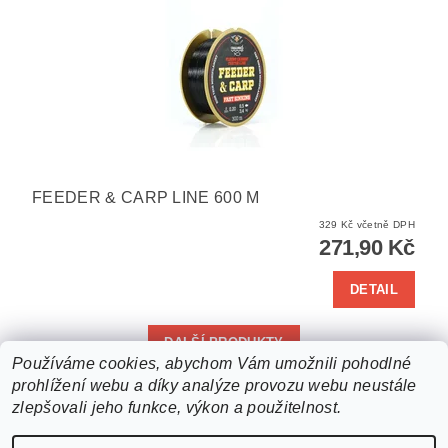
FEEDER & CARP LINE 600 M
329 Kč včetně DPH
271,90 Kč
DETAIL
DALŠÍ PRODUKTY
Používáme cookies, abychom Vám umožnili pohodlné
prohlížení webu a díky analýze provozu webu neustále
1
2
zlepšovali jeho funkce, výkon a použitelnost.