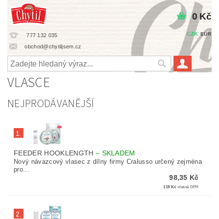
0 Kč
CZK
EUR
777 132 035
obchod@chytiljsem.cz
VLASCE
NEJPRODÁVANĚJŠÍ
1.
FEEDER HOOKLENGTH
–
SKLADEM
Nový návazcový vlasec z dílny firmy Cralusso určený zejména
pro...
98,35 Kč
119 Kč
včetně DPH
2.