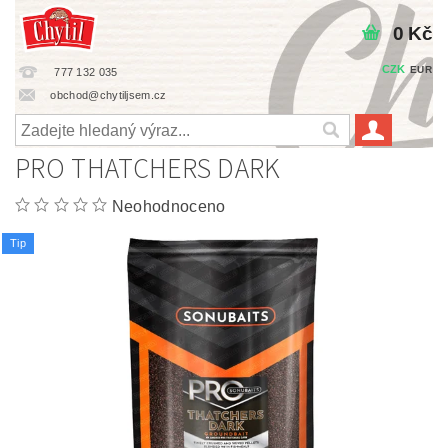
0 Kč
CZK
EUR
777 132 035
obchod@chytiljsem.cz
PRO THATCHERS DARK
Neohodnoceno
Tip