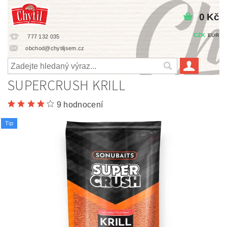
0 Kč
CZK
EUR
777 132 035
obchod@chytiljsem.cz
SUPERCRUSH KRILL
9 hodnocení
Tip