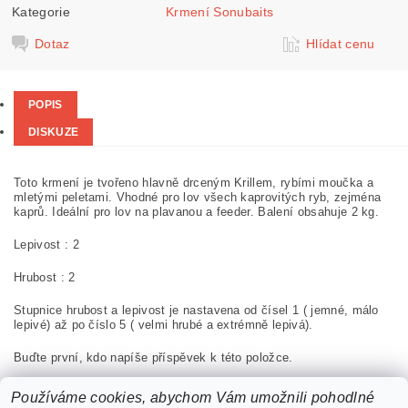
Kategorie
Krmení Sonubaits
Dotaz
Hlídat cenu
POPIS
DISKUZE
Toto krmení je tvořeno hlavně drceným Krillem, rybími moučka a
mletými peletami. Vhodné pro lov všech kaprovitých ryb, zejména
kaprů. Ideální pro lov na plavanou a feeder. Balení obsahuje 2 kg.
Lepivost : 2
Hrubost : 2
Stupnice hrubost a lepivost je nastavena od čísel 1 ( jemné, málo
lepivé) až po číslo 5 ( velmi hrubé a extrémně lepivá).
Buďte první, kdo napíše příspěvek k této položce.
Přidat komentář
Používáme cookies, abychom Vám umožnili pohodlné