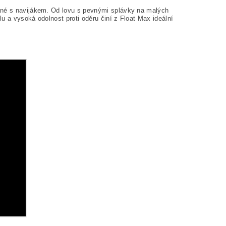
ané s navijákem.
Od lovu s pevnými splávky na malých
lu a vysoká odolnost proti oděru činí z Float Max ideální