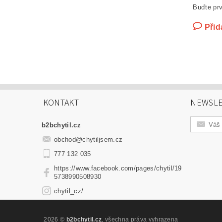
Buďte prv
Přid
KONTAKT
NEWSLE
b2bchytil.cz
obchod
@
chytiljsem.cz
777 132 035
https://www.facebook.com/pages/chytil/19
5738990508930
chytil_cz/
2026 ©
b2bchytil.cz
, všechna práva vyhrazena