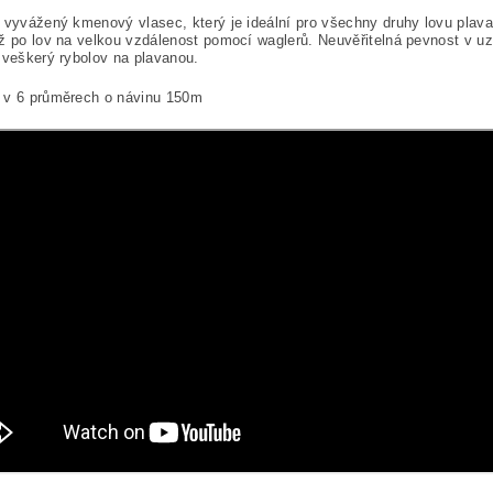
 vyvážený kmenový vlasec, který je ideální pro všechny druhy lovu plav
ž po lov na velkou vzdálenost pomocí waglerů.
Neuvěřitelná pevnost v uz
o veškerý
rybolov na plavanou.
 v 6 průměrech o návinu 150m