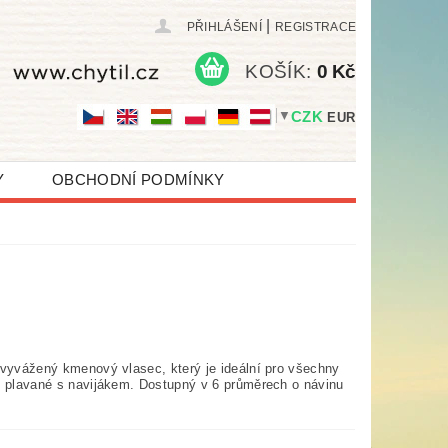
|
PŘIHLÁŠENÍ
REGISTRACE
KOŠÍK:
0 Kč
CZK
▼
EUR
Y
OBCHODNÍ PODMÍNKY
 vyvážený kmenový vlasec, který je ideální pro všechny
u plavané s navijákem. Dostupný v 6 průměrech o návinu