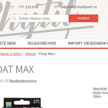
obchod@chytiljsem.cz
777 132 035
ŠTE NÁM
VELKOOBCHOD
IMPORT OBJEDNÁVK
Vlasce a sňůry
Vlasce
Float Max
OAT MAX
Neohodnoceno
Neutrálně
druhy lov
150m