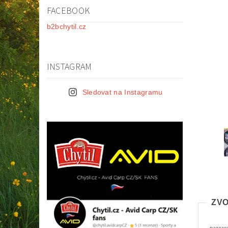
FACEBOOK
b2bchytil.cz
INSTAGRAM
Sledovat na Instagramu
ZVO