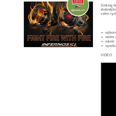
Sinking f
drobnější
velmi ryc
výbor
velmi 
návin
vysok
VIDEO :