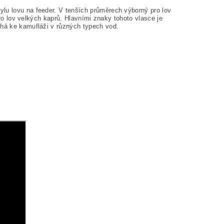
ylu lovu na feeder. V tenších průměrech výborný pro lov
 pro lov velkých kaprů. Hlavními znaky tohoto vlasce je
áhá ke kamufláži v různých typech vod.